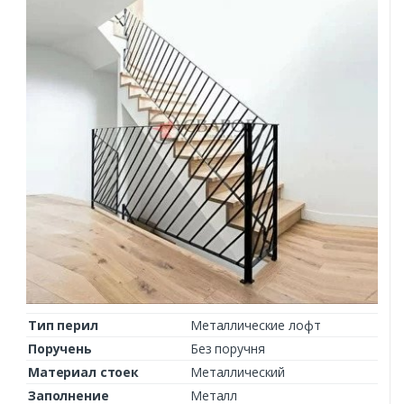
Тип перил
Металлические лофт
Поручень
Без поручня
Материал стоек
Металлический
Заполнение
Металл