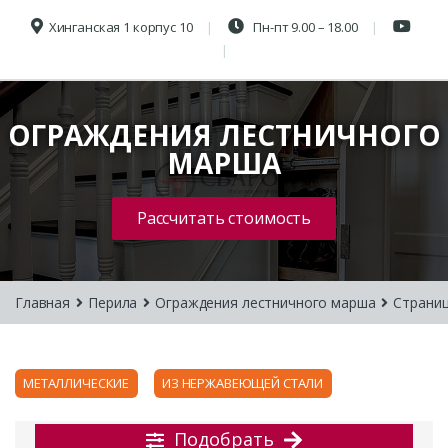
Хинганская 1 корпус 10
Пн-пт 9.00 – 18.00
ОГРАЖДЕНИЯ ЛЕСТНИЧНОГО
МАРША
Рассчитать стоимость
Главная
Перила
Ограждения лестничного марша
Страниц
МЕТАЛЛИЧЕСКИЕ
ИЗ НЕРЖАВЕЮЩЕЙ СТАЛИ
Подобрать