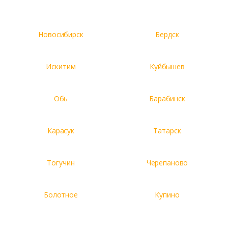
Новосибирск
Бердск
Искитим
Куйбышев
Обь
Барабинск
Карасук
Татарск
Тогучин
Черепаново
Болотное
Купино