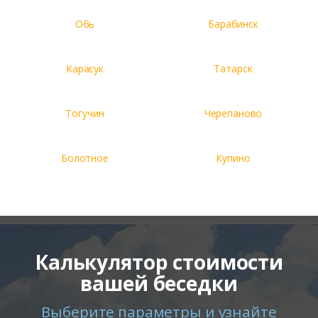
Обь
Барабинск
Карасук
Татарск
Тогучин
Черепаново
Болотное
Купино
Калькулятор стоимости
вашей беседки
Выберите параметры и узнайте