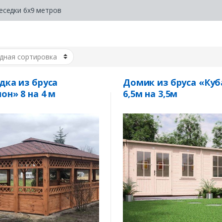
еседки 6x9 метров
дка из бруса
Домик из бруса «Куб
он» 8 на 4 м
6,5м на 3,5м