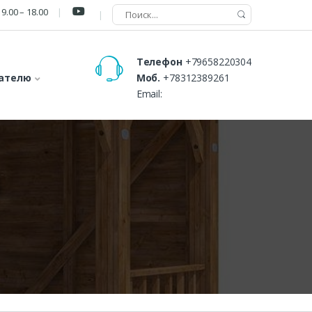
9.00 – 18.00
Телефон
+79658220304
ателю
Моб.
+78312389261
Email:
В