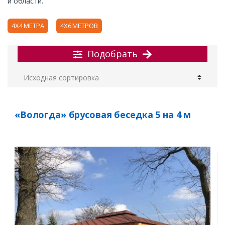
и области.
4Х4 МЕТРА
4Х6 МЕТРОВ
Подобрать
«Вологда» брусовая беседка 5 на 4 м