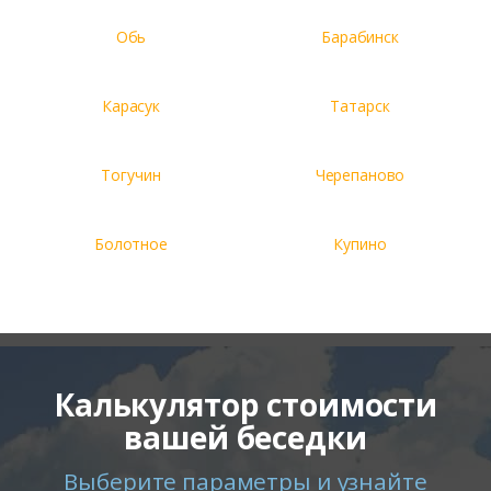
Обь
Барабинск
Карасук
Татарск
Тогучин
Черепаново
Болотное
Купино
Калькулятор стоимости
вашей беседки
Выберите параметры и узнайте