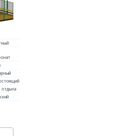
тный
бонат
м
арный
остоящий
 отдыха
ский