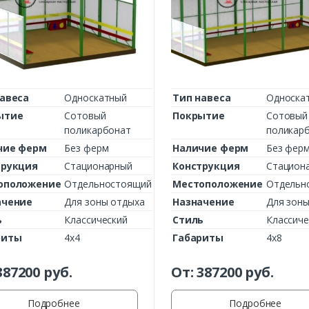
авеса
Односкатный
Тип навеса
Односка
ытие
Сотовый
Покрытие
Сотовый
поликарбонат
поликар
чие ферм
Без ферм
Наличие ферм
Без фер
трукция
Стационарный
Конструкция
Стацион
оположение
Отдельностоящий
Местоположение
Отдельн
ачение
Для зоны отдыха
Назначение
Для зоны
ь
Классический
Стиль
Классиче
риты
4х4
Габариты
4х8
387200
руб.
От:
387200
руб.
Подробнее
Подробнее