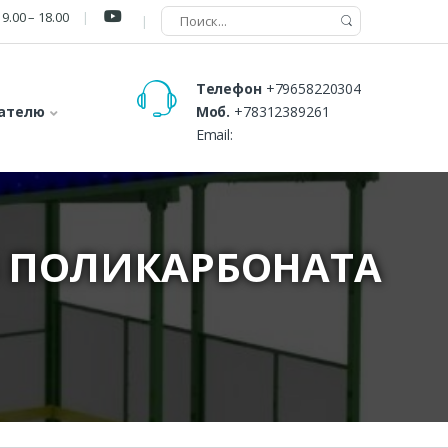
9.00 – 18.00
Телефон
+79658220304
ателю
Моб.
+78312389261
Email:
З ПОЛИКАРБОНАТА