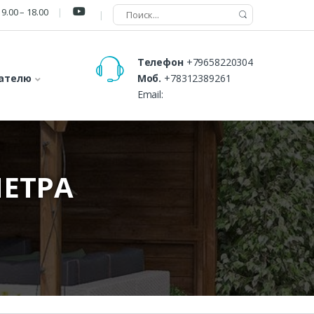
9.00 – 18.00
Телефон
+79658220304
ателю
Моб.
+78312389261
Email:
МЕТРА