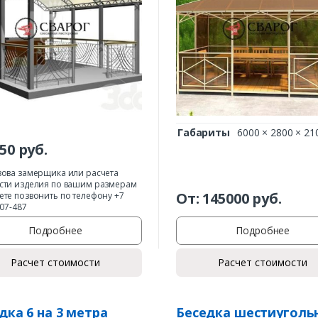
Габариты
6000 × 2800 × 21
50
руб.
Заказать
зова замерщика или расчета
сти изделия по вашим размерам
Ваше имя*
От:
145000
руб.
ете позвонить по телефону +7
407-487
Подробнее
Подробнее
Ваш телефон*
Расчет стоимости
Расчет стоимости
дка 6 на 3 метра
Беседка шестиугольн