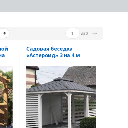
→
из 2
ной
Садовая беседка
на
«Астероид» 3 на 4 м