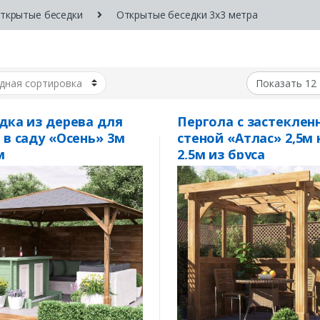
ткрытые беседки
Открытые беседки 3х3 метра
дка из дерева для
Пергола с застеклен
 в саду «Осень» 3м
стеной «Атлас» 2,5м 
м
2,5м из бруса