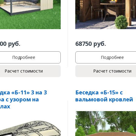
00
руб.
68750
руб.
Подробнее
Подробнее
Расчет стоимости
Расчет стоимости
дка «Б-11» 3 на 3
Беседка «Б-15» с
а с узором на
вальмовой кровлей
лах