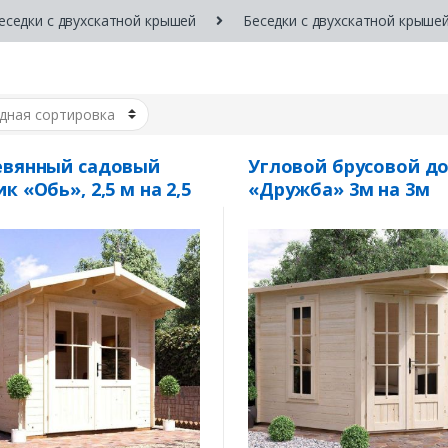
еседки с двухскатной крышей
Беседки с двухскатной крышей
евянный садовый
Угловой брусовой д
к «Обь», 2,5 м на 2,5
«Дружба» 3м на 3м