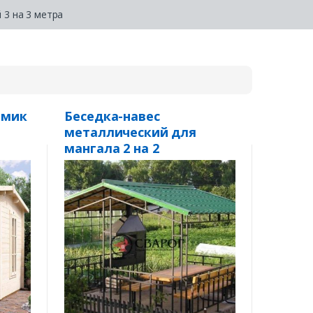
 3 на 3 метра
омик
Беседка-навес
металлический для
мангала 2 на 2
«Стремительная»