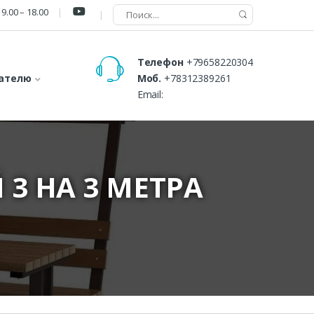
9.00 – 18.00
Телефон
+79658220304
ателю
Моб.
+78312389261
Email:
3 НА 3 МЕТРА