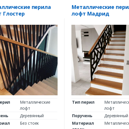
ллические перила
Металлические пери
 Глостер
лофт Мадрид
перил
Металлические
Тип перил
Металличес
лофт
лофт
чень
Деревянный
Поручень
Деревянный
риал
Без стоек
Материал
Металличес