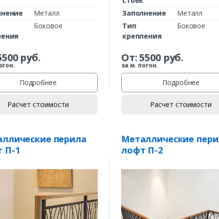
к
стоек
лнение
Металл
Заполнение
Металл
Боковое
Тип
Боковое
ления
крепления
5500
руб.
От:
5500
руб.
огон.
за м. погон.
Подробнее
Подробнее
Расчет стоимости
Расчет стоимости
Заказать
Ваше имя*
ллические перила
Металлические пери
 П-1
лофт П-2
Ваш телефон*