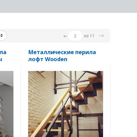
→
←
из 11
ла
Металлические перила
ы
лофт Wooden