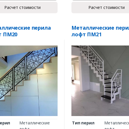
Расчет стоимости
Расчет стоимости
ллические перила
Металлические пери
т ПМ20
лофт ПМ21
перил
Металлические
Тип перил
Металличес
лофт
лофт