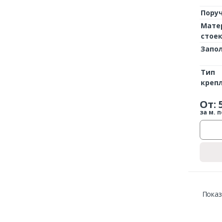
Пору
Мате
стое
Запо
Тип
креп
От:
за м. п
Показ