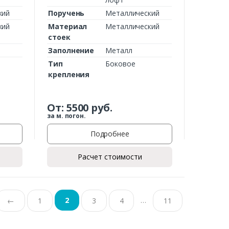
кий
Поручень
Металлический
кий
Материал
Металлический
стоек
Заполнение
Металл
Тип
Боковое
крепления
От:
5500
руб.
за м. погон.
Подробнее
Расчет стоимости
…
2
←
1
3
4
11