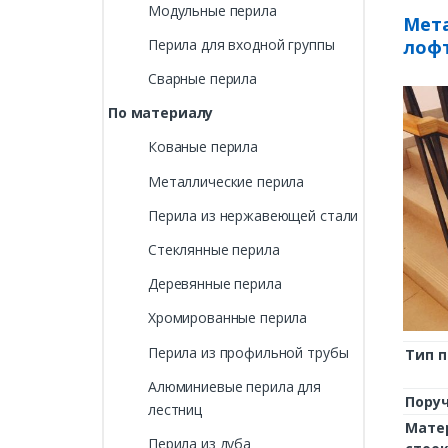
Модульные перила
Мета
лофт
Перила для входной группы
Сварные перила
По материалу
Кованые перила
Металлические перила
Перила из нержавеющей стали
Стеклянные перила
Деревянные перила
Хромированные перила
Перила из профильной трубы
Тип 
Алюминиевые перила для
Пору
лестниц
Мате
Перила из дуба