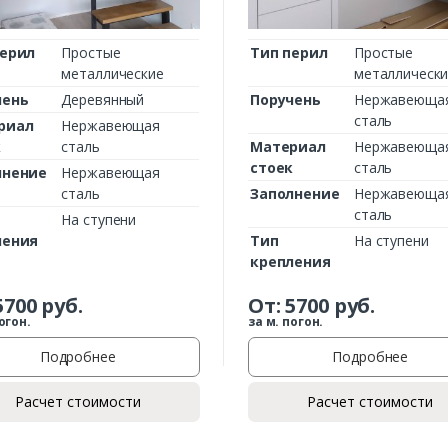
перил
Простые
Тип перил
Простые
металлические
металлическ
чень
Деревянный
Поручень
Нержавеюща
сталь
риал
Нержавеющая
к
сталь
Материал
Нержавеюща
стоек
сталь
лнение
Нержавеющая
сталь
Заполнение
Нержавеюща
сталь
На ступени
ления
Тип
На ступени
крепления
5700
руб.
От:
5700
руб.
огон.
за м. погон.
Подробнее
Подробнее
Расчет стоимости
Расчет стоимости