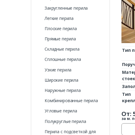
Закругленные перила
Легкие перила
Плоские перила
Прямые перила
Складные перила
Тип 
Сплошные перила
Пору
Узкие перила
Мате
стое
Широкие перила
Запо
Наружные перила
Тип
креп
Комбинированные перила
Угловые перила
От:
за м. п
Полукруглые перила
Перила с подсветкой для