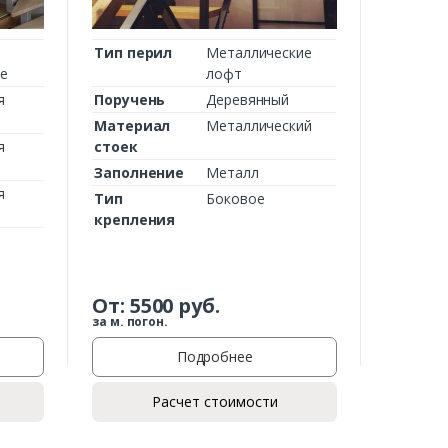
Тип перил
Металлические
ие
лофт
я
Поручень
Деревянный
Материал
Металлический
я
стоек
Заполнение
Металл
я
Тип
Боковое
крепления
От:
5500
руб.
за м. погон.
Подробнее
Расчет стоимости