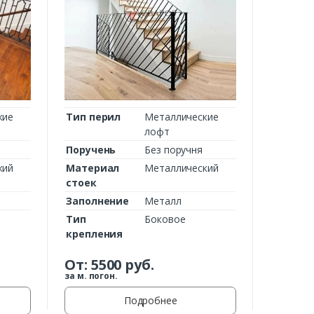
кие
Тип перил
Металлические
лофт
Поручень
Без поручня
кий
Материал
Металлический
стоек
Заполнение
Металл
Тип
Боковое
крепления
От:
5500
руб.
за м. погон.
Подробнее