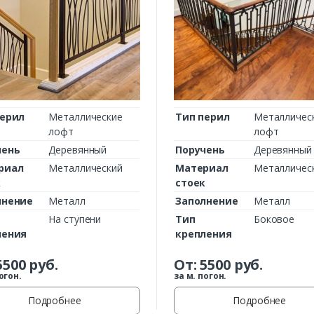
Комментарий к заказу
перил
Металлические
Тип перил
Металличес
лофт
лофт
чень
Деревянный
Поручень
Деревянный
риал
Металлический
Материал
Металличес
к
стоек
лнение
Металл
Заполнение
Металл
На ступени
Тип
Боковое
ления
крепления
5500
руб.
От:
5500
руб.
огон.
за м. погон.
Подробнее
Подробнее