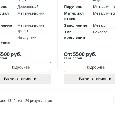
чень
Деревянный
Поручень
Металличес
риал
Металлический
Материал
Металличес
к
стоек
лнение
Металлические
Заполнение
Металл
тросы
Тип
Боковое
На ступени
крепления
ления
5500
руб.
От:
5500
руб.
огон.
за м. погон.
Подробнее
Подробнее
Расчет стоимости
Расчет стоимости
ано 13–24 из 129 результатов