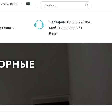
9.00 – 18.00
Телефон
+79658220304
ателю
Моб.
+78312389261
Email:
БОРНЫЕ