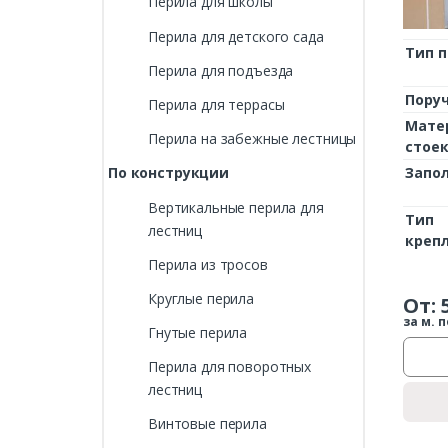
Перила для школы
Перила для детского сада
Тип 
Перила для подъезда
Пору
Перила для террасы
Мате
Перила на забежные лестницы
стое
Запо
По конструкции
Вертикальные перила для
Тип
лестниц
креп
Перила из тросов
Круглые перила
От:
за м. п
Гнутые перила
Перила для поворотных
лестниц
Винтовые перила