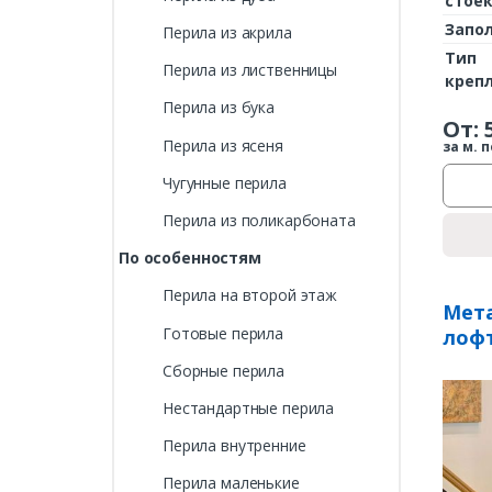
стое
Запо
Перила из акрила
Тип
Перила из лиственницы
креп
Перила из бука
От:
Перила из ясеня
за м. п
Чугунные перила
Перила из поликарбоната
По особенностям
Перила на второй этаж
Мета
Готовые перила
лофт
Сборные перила
Нестандартные перила
Перила внутренние
Перила маленькие