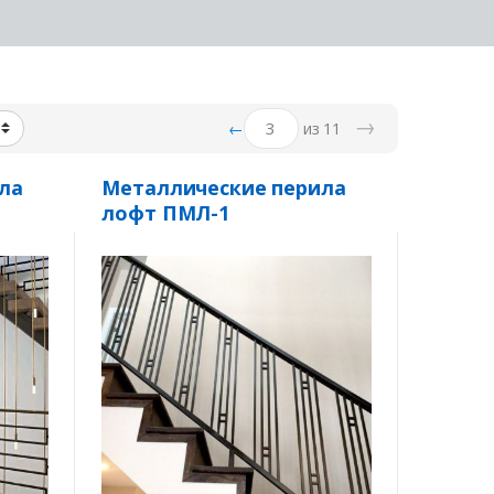
→
←
из 11
ла
Металлические перила
лофт ПМЛ-1