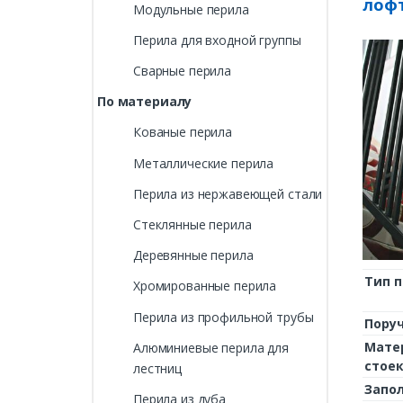
лоф
Модульные перила
Перила для входной группы
Сварные перила
По материалу
Кованые перила
Металлические перила
Перила из нержавеющей стали
Стеклянные перила
Деревянные перила
Тип 
Хромированные перила
Перила из профильной трубы
Пору
Мате
Алюминиевые перила для
стое
лестниц
Запо
Перила из дуба