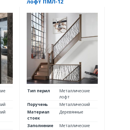
лофт ПМЛ-12
кие
Тип перил
Металлические
лофт
кий
Поручень
Металлический
кий
Материал
Деревянные
стоек
Заполнение
Металлические