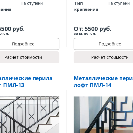
На ступени
Тип
На ступени
ления
крепления
5500
руб.
От:
5500
руб.
огон.
за м. погон.
Подробнее
Подробнее
Расчет стоимости
Расчет стоимости
Заказать
ллические перила
Металлические пери
Ваше имя*
т ПМЛ-13
лофт ПМЛ-14
Ваш телефон*