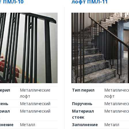
т ПМЛ-10
лофт ПМЛ-11
перил
Металлические
Тип перил
Металличес
лофт
лофт
чень
Металлический
Поручень
Металличес
риал
Металлический
Материал
Металличес
к
стоек
лнение
Металл
Заполнение
Металл