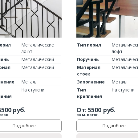
Комментарий к заказу
перил
Металлические
Тип перил
Металличес
лофт
лофт
чень
Металлический
Поручень
Металличес
риал
Металлический
Материал
Металличес
к
стоек
лнение
Металл
Заполнение
Металл
На ступени
Тип
На ступени
ления
крепления
5500
руб.
От:
5500
руб.
огон.
за м. погон.
Подробнее
Подробнее