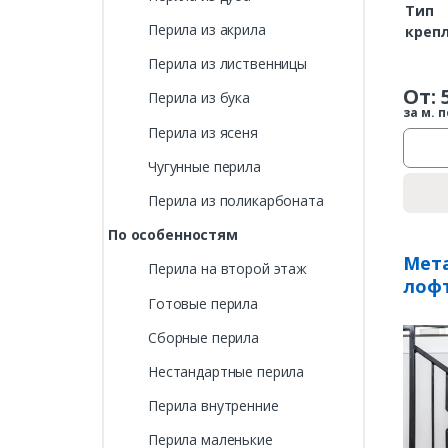
Тип
Перила из акрила
креп
Перила из лиственницы
От:
Перила из бука
за м. п
Перила из ясеня
Чугунные перила
Перила из поликарбоната
По особенностям
Мета
Перила на второй этаж
лоф
Готовые перила
Сборные перила
Нестандартные перила
Перила внутренние
Перила маленькие