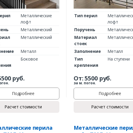
перил
Металлические
Тип перил
Металличес
лофт
лофт
чень
Металлический
Поручень
Металличес
риал
Металлический
Материал
Металличес
к
стоек
лнение
Металл
Заполнение
Металл
Боковое
Тип
На ступени
ления
крепления
5500
руб.
От:
5500
руб.
огон.
за м. погон.
Подробнее
Подробнее
Расчет стоимости
Расчет стоимости
ллические перила
Металлические пери