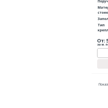
Пору
Мате
стое
Запо
Тип
креп
От:
за м. п
Показ