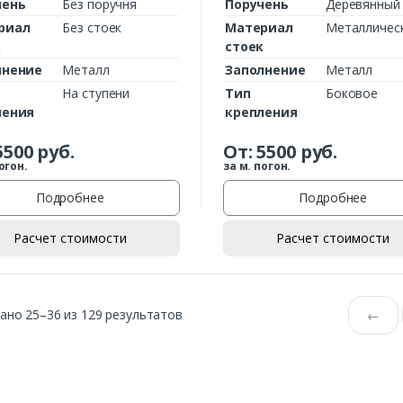
чень
Без поручня
Поручень
Деревянный
риал
Без стоек
Материал
Металличес
к
стоек
лнение
Металл
Заполнение
Металл
На ступени
Тип
Боковое
ления
крепления
5500
руб.
От:
5500
руб.
огон.
за м. погон.
Подробнее
Подробнее
Расчет стоимости
Расчет стоимости
ано 25–36 из 129 результатов
←