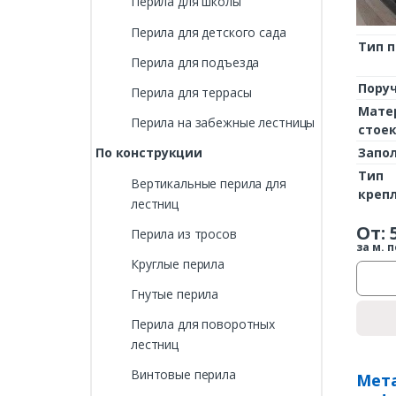
Перила для школы
Перила для детского сада
Тип 
Перила для подъезда
Пору
Перила для террасы
Мате
Перила на забежные лестницы
стое
Запо
По конструкции
Тип
Вертикальные перила для
креп
лестниц
От:
Перила из тросов
за м. п
Круглые перила
Гнутые перила
Перила для поворотных
лестниц
Винтовые перила
Мета