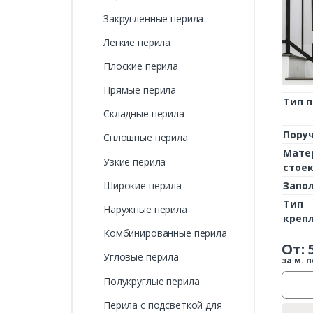
Закругленные перила
Легкие перила
Плоские перила
Прямые перила
Тип 
Складные перила
Пору
Сплошные перила
Мате
Узкие перила
стое
Широкие перила
Запо
Тип
Наружные перила
креп
Комбинированные перила
От:
Угловые перила
за м. п
Полукруглые перила
Перила с подсветкой для