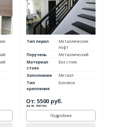
кие
Тип перил
Металлические
лофт
кий
Поручень
Металлический
кий
Материал
Без стоек
стоек
Заполнение
Металл
Тип
Боковое
крепления
От:
5500
руб.
за м. погон.
Подробнее