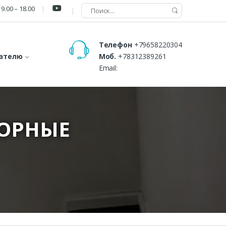
9.00 – 18.00
Телефон
+79658220304
ателю
Моб.
+78312389261
Email:
БОРНЫЕ