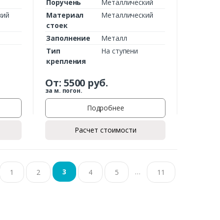
Поручень
Металлический
кий
Материал
Металлический
стоек
Заполнение
Металл
Тип
На ступени
крепления
От:
5500
руб.
за м. погон.
Подробнее
Расчет стоимости
…
3
1
2
4
5
11