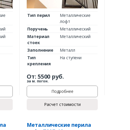
кие
Тип перил
Металлические
лофт
кий
Поручень
Металлический
кий
Материал
Металлический
стоек
Заполнение
Металл
Тип
На ступени
крепления
От:
5500
руб.
за м. погон.
Подробнее
Расчет стоимости
ла
Металлические перила