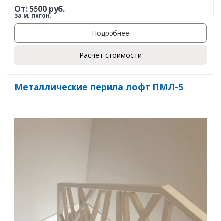
От:
5500
руб.
за м. погон.
Подробнее
Расчет стоимости
Заказать
Металлические перила лофт ПМЛ-5
Ваше имя*
Ваш телефон*
Комментарий к заказу