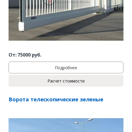
Заказать
Ваше имя*
От:
75000
руб.
Подробнее
Расчет стоимости
Ваш телефон*
Ворота телескопические зеленые
Комментарий к заказу