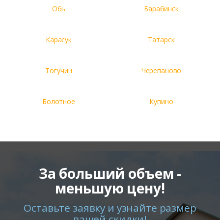
Обь
Барабинск
Карасук
Татарск
Тогучин
Черепаново
Болотное
Купино
За больший объем -
меньшую цену!
Оставьте заявку и узнайте размер
вашей скидки!