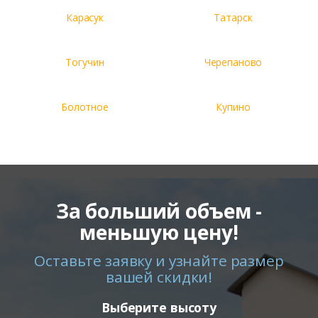
Карасук
Татарск
Тогучин
Черепаново
Болотное
Купино
За больший объем -
меньшую цену!
Оставьте заявку и узнайте размер
вашей скидки!
Выберите высоту