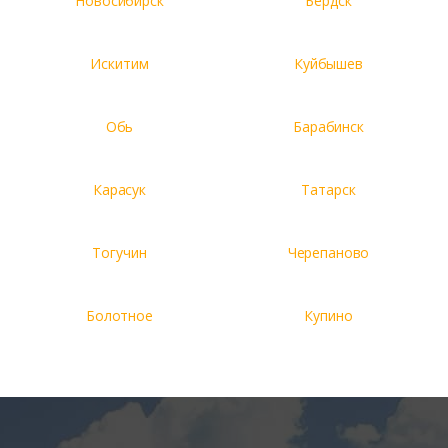
Новосибирск
Бердск
Искитим
Куйбышев
Обь
Барабинск
Карасук
Татарск
Тогучин
Черепаново
Болотное
Купино