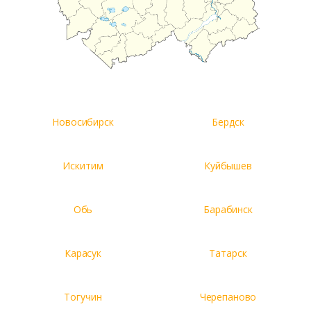
Заказать
Новосибирск
Бердск
Ваше имя*
Искитим
Куйбышев
Обь
Барабинск
Ваш телефон*
Карасук
Татарск
Комментарий к заказу
Тогучин
Черепаново