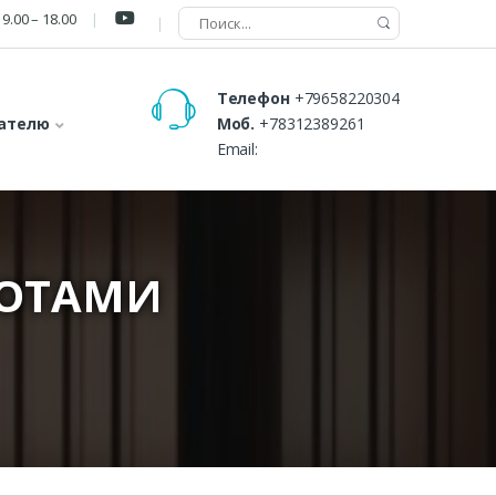
9.00 – 18.00
Телефон
+79658220304
ателю
Моб.
+78312389261
Email:
РОТАМИ