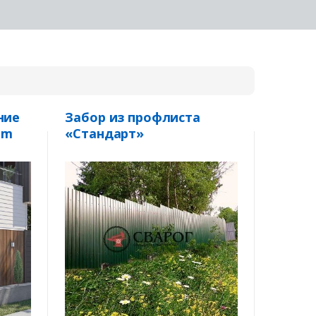
ние
Забор из профлиста
em
«Стандарт»