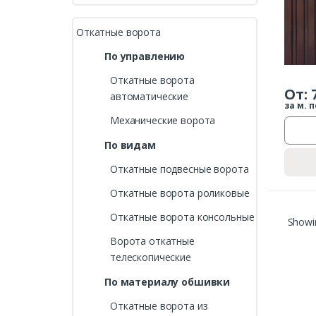
Откатные ворота
По управлению
Откатные ворота
От:
автоматические
за м. п
Механические ворота
По видам
Откатные подвесные ворота
Откатные ворота роликовые
Откатные ворота консольные
Showin
Ворота откатные
телескопические
По материалу обшивки
Откатные ворота из