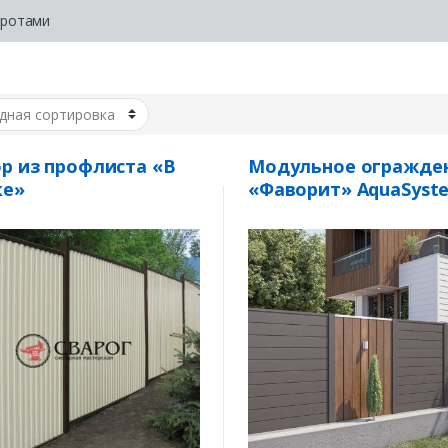
оротами
р из профлиста «В
Модульное огражде
ке»
«Фаворит» AquaSyst