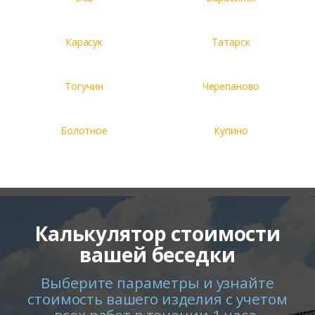
Карасук
Татарск
Тогучин
Черепаново
Болотное
Купино
Калькулятор стоимости
вашей беседки
Выберите параметры и узнайте
стоимость вашего изделия с учетом
всех работ в течении 1 часа.