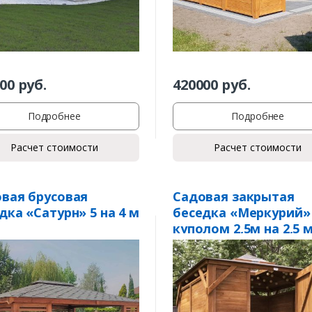
00
руб.
420000
руб.
Подробнее
Подробнее
Расчет стоимости
Расчет стоимости
вая брусовая
Садовая закрытая
дка «Сатурн» 5 на 4 м
беседка «Меркурий»
куполом 2,5м на 2,5 