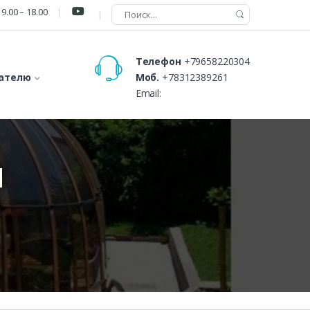
9.00 – 18.00
Телефон
+79658220304
ателю
Моб.
+78312389261
Email:
И