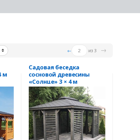
→
←
из 3
Садовая беседка
4 м
сосновой древесины
«Солнце» 3 × 4 м