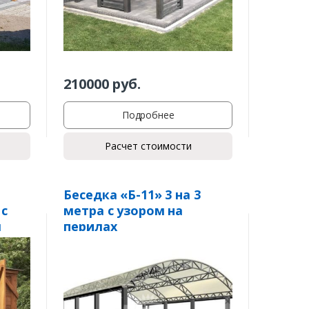
210000
руб.
Подробнее
Расчет стоимости
Беседка «Б-11» 3 на 3
 с
метра с узором на
м
перилах