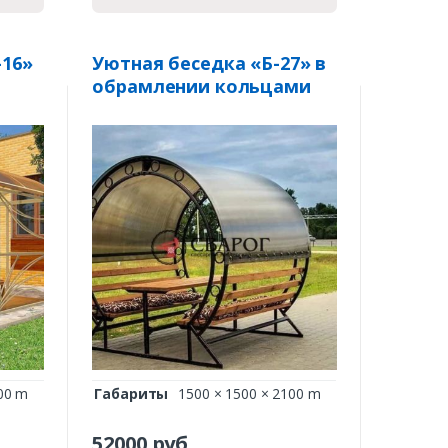
-16»
Уютная беседка «Б-27» в
обрамлении кольцами
00 m
Габариты
1500 × 1500 × 2100 m
52000
руб.