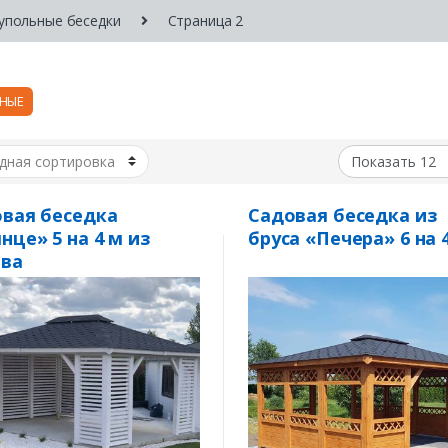
упольные беседки
Страница 2
НЫЕ
вая беседка
Садовая беседка из
нце» 5 на 4 м из
бруса «Печера» 6 на 
ева