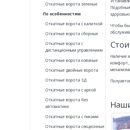
Устанавли
Откатные ворота зеленые
Подобные 
По особенностям
здоровью 
Откатные ворота с калиткой
Чтобы быт
обслужив
Откатные ворота сборные
Стои
Откатные ворота с
дистанционным управлением
Наличие а
Откатные ворота кованые
комфорт, 
механизма
Откатные двойные ворота
Откатные ворота 3Д
Полуавтом
Откатные ворота с аркой
Откатные ворота без
Наши
автоматики
Откатные ворота с пиками
Откатные ворота секционные