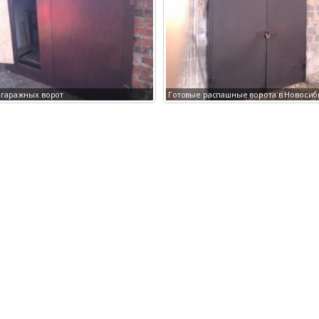
вые распашные ворота в Новосибирска
Производство гаражных ворот