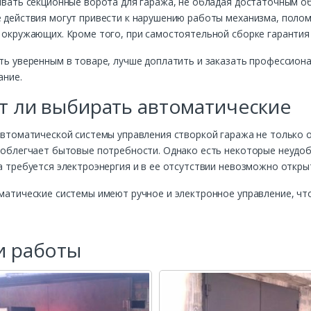
вать секционные ворота для гаража, не обладая достаточным об
действия могут привести к нарушению работы механизма, полом
окружающих. Кроме того, при самостоятельной сборке гарантия
ь уверенным в товаре, лучше доплатить и заказать профессиона
ание.
т ли выбирать автоматические
втоматической системы управления створкой гаража не только 
облегчает бытовые потребности. Однако есть некоторые неудоб
 требуется электроэнергия и в ее отсутствии невозможно открыт
атические системы имеют ручное и электронное управление, что
 работы