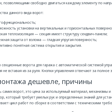
Комментарий к заказу
и, позволяющими свободно двигаться каждому элементу по нап
тва данного вида ворот:
гофункциональность;
можность установки на вертикальных и горизонтальных поверхно
окая теплоизоляция — секция имеет структуру сендвич-панели;
ежная защита от взлома — гладкая упругая поверхность;
уитивно понятная система открытия и закрытия.
 секционные ворота для гаража с автоматической системой упр
 не вставая из-за руля. Кнопки управления отвечают за полное 
монтажа дешевле, причины
 самих ворот, это цена за используемый материал, механизмы и
ор, который требует умелых рук и определенных знаний для уст
вает цикл работ по сборке в соответствии с техническими требо