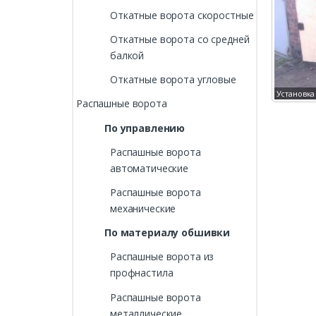
Откатные ворота скоростные
Откатные ворота со средней
балкой
Откатные ворота угловые
восибирска
Установка гаражных ворот
Гото
Распашные ворота
По управлению
Распашные ворота
автоматические
Распашные ворота
механические
По материалу обшивки
Распашные ворота из
профнастила
Распашные ворота
металлические