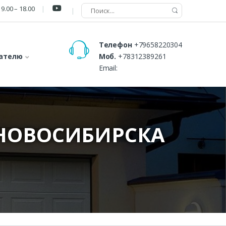
9.00 – 18.00
Телефон
+79658220304
ателю
Моб.
+78312389261
Email:
 НОВОСИБИРСКА