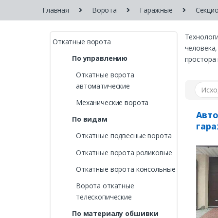
Главная
Ворота
Гаражные
Секци
Технологи
Откатные ворота
человека,
По управлению
простора 
Откатные ворота
автоматические
Механические ворота
Авт
По видам
гара
Откатные подвесные ворота
Откатные ворота роликовые
Откатные ворота консольные
Ворота откатные
телескопические
По материалу обшивки