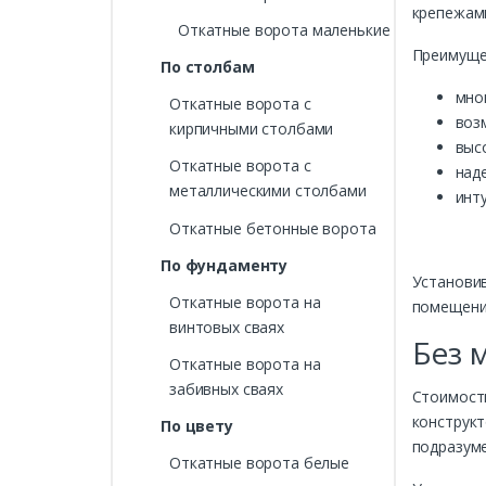
крепежам
Откатные ворота маленькие
Преимущес
По столбам
мно
Откатные ворота с
воз
кирпичными столбами
выс
Откатные ворота с
над
металлическими столбами
инт
Откатные бетонные ворота
По фундаменту
Установив
Откатные ворота на
помещения
винтовых сваях
Без 
Откатные ворота на
забивных сваях
Стоимость
конструкт
По цвету
подразуме
Откатные ворота белые