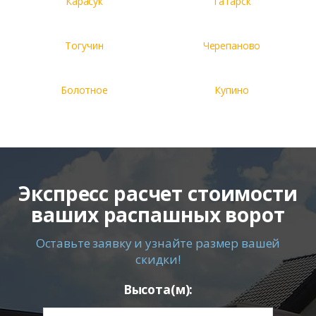
Карасук
Татарск
Тогучин
Черепаново
Болотное
Купино
Экспресс расчет стоимости
ваших распашных ворот
Оставьте заявку и узнайте размер вашей
скидки!
Высота(м):